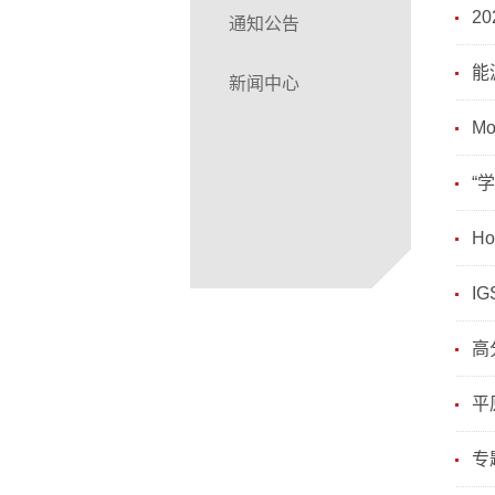
2
通知公告
能
新闻中心
Mo
“
Ho
I
高
平
专